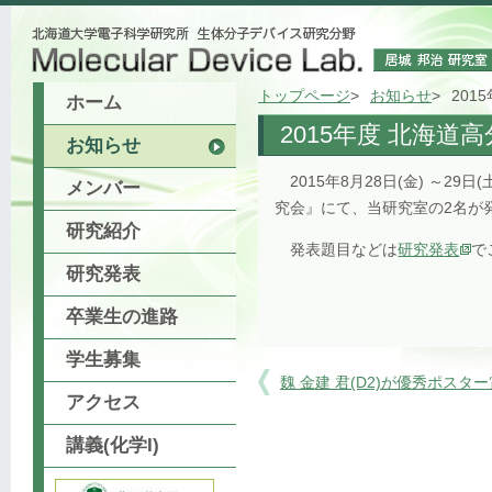
トップページ
お知らせ
20
ホーム
2015年度 北海
お知らせ
2015年8月28日(金) ～
メンバー
究会』にて、当研究室の2名が
研究紹介
発表題目などは
研究発表
で
研究発表
卒業生の進路
学生募集
魏 金建 君(D2)が優秀ポス
アクセス
講義(化学I)