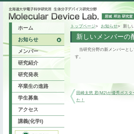
トップページ
お知らせ
新し
ホーム
新しいメンバーの
お知らせ
当研究分野の新メンバーとし
メンバー
す。
研究紹介
研究発表
卒業生の進路
田崎太悠 君(M2)が優秀ポス
学生募集
た！
アクセス
講義(化学I)