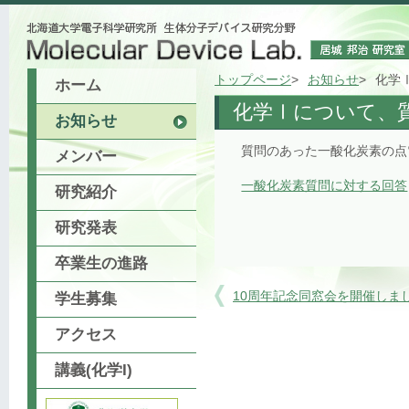
トップページ
お知らせ
化学
ホーム
化学Ⅰについて、質
お知らせ
質問のあった一酸化炭素の点
メンバー
一酸化炭素質問に対する回答
研究紹介
研究発表
卒業生の進路
10周年記念同窓会を開催しま
学生募集
アクセス
講義(化学I)